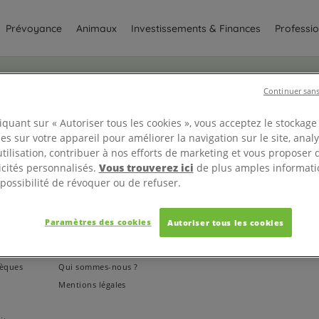
Prévoyance
Animaux
Investissements & Finances
Professio
Continuer sans
iquant sur « Autoriser tous les cookies », vous acceptez le stockage
es sur votre appareil pour améliorer la navigation sur le site, anal
tilisation, contribuer à nos efforts de marketing et vous proposer 
icités personnalisés.
Vous trouverez ici
de plus amples informati
 possibilité de révoquer ou de refuser.
Paramètres des cookies
Autoriser tous les cookies
ts
À propos
sèques
Qui sommes-nous ?
Mentions légales