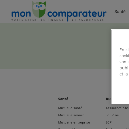
Santé
En cl
cooki
son u
publ
et la
Santé
Autre produi
Mutuelle santé
Assurance ob
Mutuelle senior
Loi Pinel
Mutuelle entreprise
SCPI