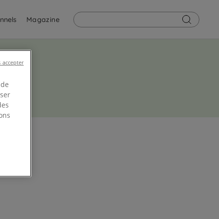
nnels
Magazine
 accepter
 de
yser
des
ons